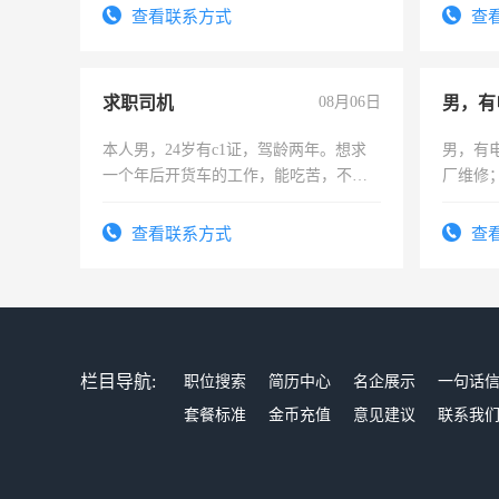
号同微
查看联系方式
查
求职司机
08月06日
男，有
本人男，24岁有c1证，驾龄两年。想求
男，有
一个年后开货车的工作，能吃苦，不怕
厂维修
加班。
上，枣
电话
查看联系方式
查
栏目导航:
职位搜索
简历中心
名企展示
一句话
套餐标准
金币充值
意见建议
联系我