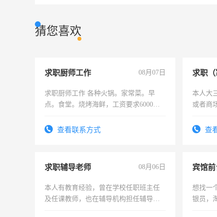
猜您喜欢
求职厨师工作
08月07日
求职（
求职厨师工作 各种火锅。家常菜。早
本人大
点。食堂。烧烤海鲜，工资要求6000以
或者商
上
查看联系方式
查
求职辅导老师
08月06日
本人有教育经验，曾在学校任职班主任
想找一
及任课教师，也在辅导机构担任辅导教
银员，
师，求周一至周五辅导老师的工作
工，麻