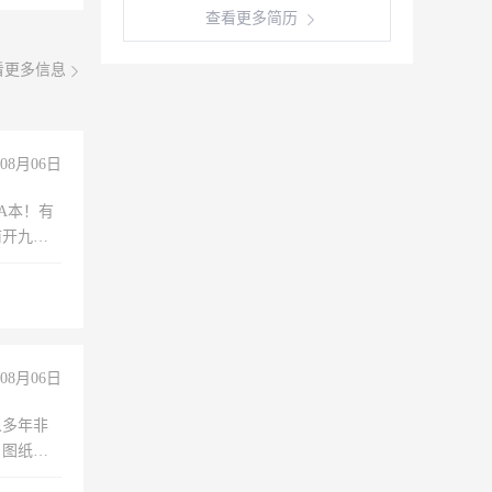
查看更多简历
看更多信息
08月06日
A本！有
前开九米
08月06日
人多年非
、图纸制
诚合作，