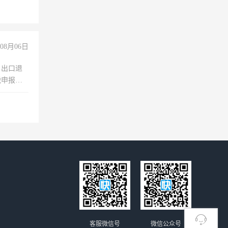
08月06日
，出口退
税申报、
理乱账业
职会计工
客服微信号
微信公众号