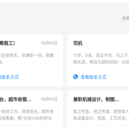
查
寒假工）
08月06日
司机
三在校学生，求兼职一份，家教
35岁，B本。双证齐全，马上下
场。
跑长途，和拉大超的经验！以
六，渣土车
看联系方式
查看联系方式
宾馆前台，超市收银员，淘宝客服
08月06日
兼职机械设计、制图、设备改造
个夜班工作，宾馆前台，超市收
急之所急，想之所想。愿把本
淘宝客服，晚7点到10点的钟点
标设备设计、改造、工艺优化
烦看到的老板加我微信聊，手机
作和分解的经验与您分享。 真