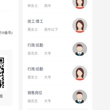
林女士
·
高中
技工/普工
黄女士
·
高中以下
10金币)
行政/后勤
吴先生
·
大专
行政/后勤
曾女士
·
大专
销售岗位
息
谢先生
·
大专