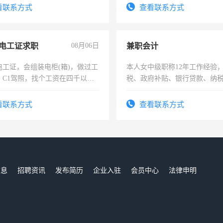
信
结识有识之士，共享未来。
看联系方式
查看联系方式
电工证求职
08月06日
兼职会计
电工证，会组装电柜(箱)，做过工
本人女中级职称12年工作经验
；C1驾照，找个工资在四千以
税、政府补贴、银行贷款、纳
强县以外需要有住宿，保险勿扰
为各类公司策划，设建新账，
务，财务咨询等业务。欲求兼
看联系方式
查看联系方式
作
信息
招聘资讯
发布简历
企业入驻
会员中心
法律申明
们